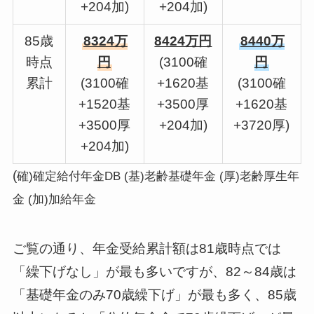
+204加)
+204加)
85歳
8324万
8424万円
8440万
時点
円
(3100確
円
累計
(3100確
+1620基
(3100確
+1520基
+3500厚
+1620基
+3500厚
+204加)
+3720厚)
+204加)
(
確)確定給付年金DB (基)老齢基礎年金 (厚)老齢厚生年
金 (加)加給年金
ご覧の通り、年金受給累計額は81歳時点では
「繰下げなし」が最も多いですが、82～84歳は
「基礎年金のみ70歳繰下げ」が最も多く、85歳