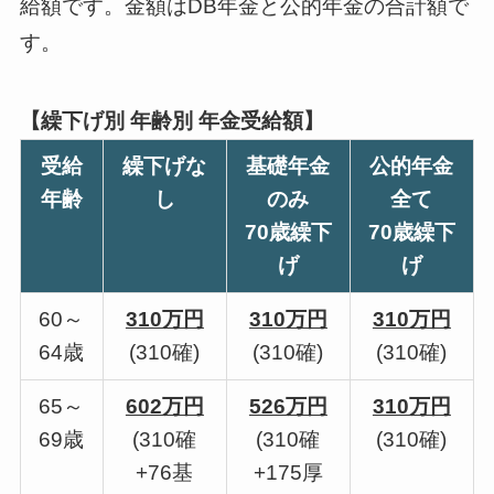
給額です。金額はDB年金と公的年金の合計額で
す。
【繰下げ別 年齢別 年金受給額】
受給
繰下げな
基礎年金
公的年金
年齢
し
のみ
全て
70歳繰下
70歳繰下
げ
げ
60～
310万円
310万円
310万円
64歳
(310確)
(310確)
(310確)
65～
602万円
526万円
310万円
69歳
(310確
(310確
(310確)
+76基
+175厚