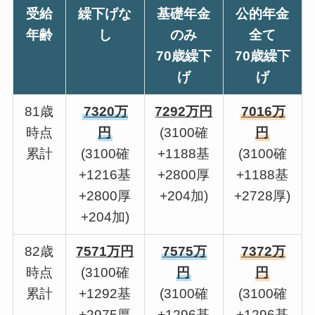
受給
繰下げな
基礎年金
公的年金
年齢
し
のみ
全て
70歳繰下
70歳繰下
げ
げ
81歳
7320万
7292万円
7016万
時点
円
(3100確
円
累計
(3100確
+1188基
(3100確
+1216基
+2800厚
+1188基
+2800厚
+204加)
+2728厚)
+204加)
82歳
7571万円
7575万
7372万
時点
(3100確
円
円
累計
+1292基
(3100確
(3100確
+2975厚
+1296基
+1296基