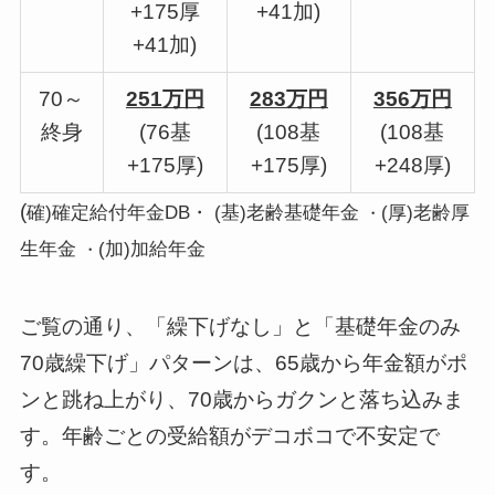
+175厚
+41加)
+41加)
70～
251万円
283万円
356万円
終身
(76基
(108基
(108基
+175厚)
+175厚)
+248厚)
(
確)確定給付年金DB・ (基)老齢基礎年金
(厚)老齢厚
・
生年金
(加)加給年金
・
ご覧の通り、「繰下げなし」と「基礎年金のみ
70歳繰下げ」パターンは、65歳から年金額がポ
ンと跳ね上がり、70歳からガクンと落ち込みま
す。年齢ごとの受給額がデコボコで不安定で
す。